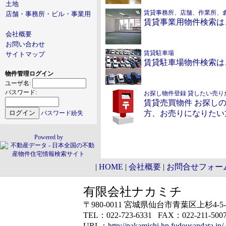
土地
賃貸事務所、店舗、作業所、
店舗・事務所・ビル・事業用
賃貸事業用物件検索は
会社概要
お問い合わせ
賃貸駐車場
サイトマップ
賃貸駐車場物件検索は
物件管理ログイン
ユーザ名:
パスワード:
お探し物件登録 貸したい売り
賃貸売買物件 お探し
方、お売りになりたい
パスワード紛失
Powered by
|
HOME
|
会社概要
|
お問合せフォー
有限会社ナカミチ
〒
980-0011
宮城県
仙台市青葉区
上杉4-5-
TEL：
022-723-6331
FAX：022-211-500
URL：
http://nakamichi.hp.fudousandata.jp/