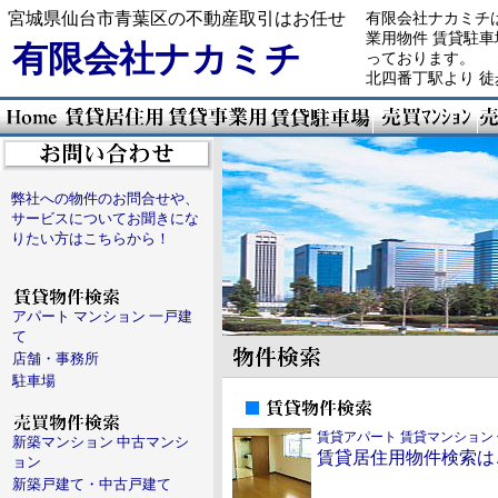
宮城県仙台市青葉区の不動産取引はお任せ
有限会社ナカミチ
業用物件 賃貸駐車
有限会社ナカミチ
っております。
北四番丁駅より 徒
弊社への物件のお問合せや、
サービスについてお聞きにな
りたい方はこちらから！
アパート マンション 一戸建
て
店舗・事務所
駐車場
賃貸アパート 賃貸マンション
新築マンション 中古マンシ
賃貸居住用物件検索は
ョン
新築戸建て・中古戸建て